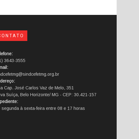
CONTATO
lefone:
1) 3643-3555
mail:
ndcefetmg@sindcefetmg.org.br
dereço:
a Cap. José Carlos Vaz de Melo, 351
va Suíça, Belo Horizonte/ MG - CEP: 30.421-157
pediente:
 segunda à sexta-feira entre 08 e 17 horas