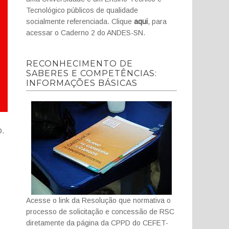
Tecnológico públicos de qualidade
socialmente referenciada. Clique
aqui
, para
acessar o Caderno 2 do ANDES-SN.
RECONHECIMENTO DE
SABERES E COMPETÊNCIAS:
INFORMAÇÕES BÁSICAS
D.
Acesse o link da Resolução que normativa o
processo de solicitação e concessão de RSC
diretamente da página da CPPD do CEFET-