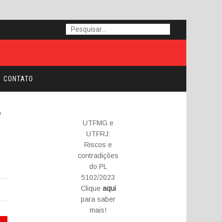
CONTATO
o
UTFMG e
UTFRJ:
Riscos e
contradições
do PL
5102/2023
Clique
aqui
para saber
mais!