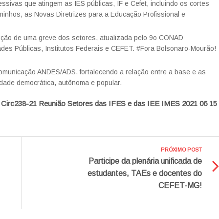
ssivas que atingem as IES públicas, IF e Cefet, incluindo os cortes
inhos, as Novas Diretrizes para a Educação Profissional e
trução de uma greve dos setores, atualizada pelo 9o CONAD
dades Públicas, Institutos Federais e CEFET. #Fora Bolsonaro-Mourão!
 comunicação ANDES/ADS, fortalecendo a relação entre a base e as
sidade democrática, autônoma e popular.
:
Circ238-21 Reunião Setores das IFES e das IEE IMES 2021 06 15
PRÓXIMO POST
Participe da plenária unificada de
estudantes, TAEs e docentes do
CEFET-MG!