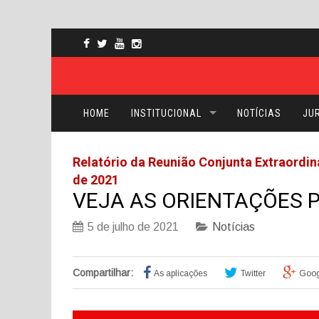
HOME
INSTITUCIONAL
NOTÍCIAS
JUR
Relatório da Reunião Conjunta Extraordin
de 2021
VEJA AS ORIENTAÇÕES P
5 de julho de 2021
Notícias
Compartilhar:
As aplicações
Twitter
Goog