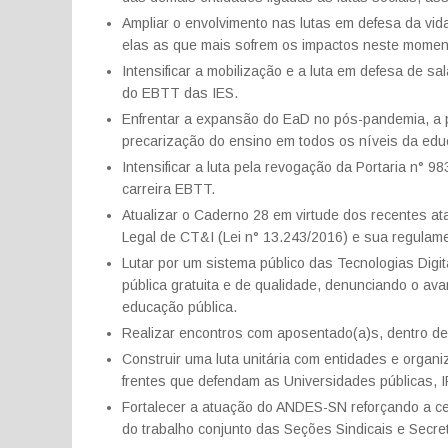
Ampliar o envolvimento nas lutas em defesa da vi
elas as que mais sofrem os impactos neste momen
Intensificar a mobilização e a luta em defesa de sal
do EBTT das IES.
Enfrentar a expansão do EaD no pós-pandemia, a p
precarização do ensino em todos os níveis da edu
Intensificar a luta pela revogação da Portaria n° 
carreira EBTT.
Atualizar o Caderno 28 em virtude dos recentes at
Legal de CT&I (Lei n° 13.243/2016) e sua regulam
Lutar por um sistema público das Tecnologias Digi
pública gratuita e de qualidade, denunciando o av
educação pública.
Realizar encontros com aposentado(a)s, dentro d
Construir uma luta unitária com entidades e organ
frentes que defendam as Universidades públicas, I
Fortalecer a atuação do ANDES-SN reforçando a cen
do trabalho conjunto das Seções Sindicais e Secre