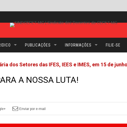
IDICO
PUBLICAÇÕES
INFORMAÇÕES
FILIE-SE
ária dos Setores das IFES, IEES e IMES, em 15 de junh
ARA A NOSSA LUTA!
le+
Enviar por e-mail