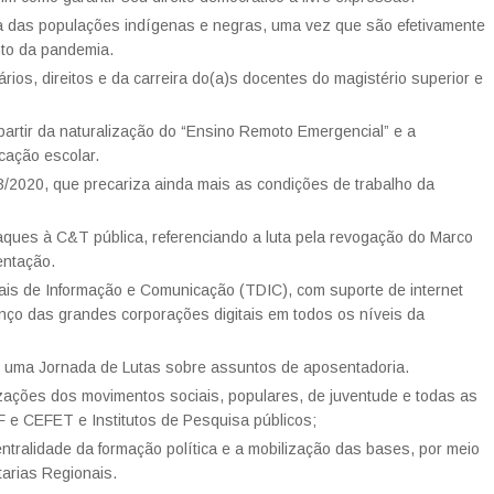
da das populações indígenas e negras, uma vez que são efetivamente
to da pandemia.
ários, direitos e da carreira do(a)s docentes do magistério superior e
artir da naturalização do “Ensino Remoto Emergencial” e a
cação escolar.
983/2020, que precariza ainda mais as condições de trabalho da
aques à C&T pública, referenciando a luta pela revogação do Marco
entação.
tais de Informação e Comunicação (TDIC), com suporte de internet
anço das grandes corporações digitais em todos os níveis da
e uma Jornada de Lutas sobre assuntos de aposentadoria.
izações dos movimentos sociais, populares, de juventude e todas as
F e CEFET e Institutos de Pesquisa públicos;
tralidade da formação política e a mobilização das bases, por meio
tarias Regionais.