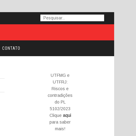
CONTATO
UTFMG e
UTFRJ:
Riscos e
contradições
do PL
5102/2023
Clique
aqui
para saber
mais!