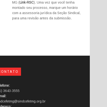
MG (
Link-RSC
). Uma vez que você tenha
montado seu processo, marque um horário
com a assessoria jurídica da Seção Sindical,
para uma revisão antes da submissão.
CONTATO
lefone:
1) 3643-3555
mail:
ndcefetmg@sindcefetmg.org.br
dereço: