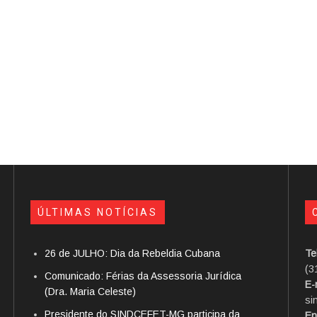
ÚLTIMAS NOTÍCIAS
26 de JULHO: Dia da Rebeldia Cubana
Te
(3
Comunicado: Férias da Assessoria Jurídica
E-
(Dra. Maria Celeste)
si
Presidente do SINDCEFET-MG participa da
En