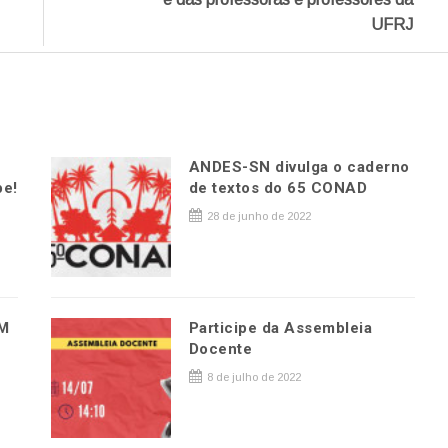
UFRJ
ANDES-SN divulga o caderno
pe!
de textos do 65 CONAD
28 de junho de 2022
M
Participe da Assembleia
Docente
8 de julho de 2022