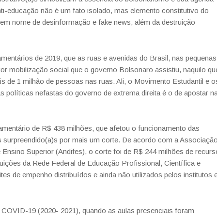
ti-
educação não é um fato isolado, mas elemento constitutivo do
 em nome de desinformação e
fake news
, além da destruição
çamentários de 2019,
que as ruas e avenidas do Brasil, nas pequenas
r mobilização social que o governo Bolsonaro assistiu, naquilo qu
de 1 milhão de pessoas nas ruas. Ali, o
Movimento Estudantil e o
as
políticas nefastas do governo de extrema direita é o de apostar n
çamentário de R$ 438
milhões, que afetou o funcionamento das
 surpreendido(a)s por mais um corte. De acordo com a Associaçã
e Ensino Superior (Andifes), o corte foi de R$ 244
milhões de recurs
ituições da Rede
Federal de Educação Profissional, Científica e
mites de empenho distribuídos e ainda não utilizados pelos institutos 
da COVID-19 (2020-
2021), quando as aulas presenciais foram