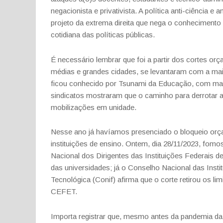
negacionista e privativista. A política anti-ciência e an
projeto da extrema direita
que nega o conhecimento
cotidiana das políticas públicas.
É necessário lembrar que foi a partir dos cortes or
médias e grandes cidades, se levantaram
com a maio
ficou
conhecido por Tsunami da Educação, com mais 
sindicatos mostraram que o caminho para derrotar 
mobilizações em
unidade.
Nesse ano já havíamos presenciado o bloqueio or
instituições de ensino. Ontem, dia 28/11/2023,
fomos
Nacional dos
Dirigentes das Instituições Federais d
das universidades; já o Conselho Nacional das Inst
Tecnológica (Conif) afirma que o corte
retirou os li
CEFET.
Importa registrar que, mesmo antes da pandemia 