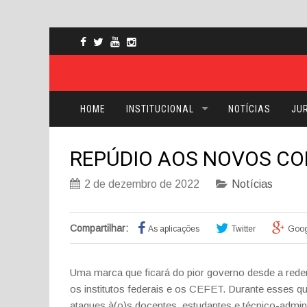
HOME
INSTITUCIONAL
NOTÍCIAS
JUR
REPÚDIO AOS NOVOS C
2 de dezembro de 2022
Notícias
Compartilhar:
As aplicações
Twitter
Goog
Uma marca que ficará do pior governo desde a red
os institutos federais e os CEFET.
Durante esses qu
ataques
à(o)s
docentes,
estudantes
e
técnico-admini