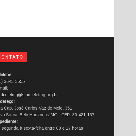
CONTATO
lefone:
1) 3643-3555
mail:
ndcefetmg@sindcefetmg.org.br
dereço:
a Cap. José Carlos Vaz de Melo, 351
va Suíça, Belo Horizonte/ MG - CEP: 30.421-157
pediente:
 segunda à sexta-feira entre 08 e 17 horas