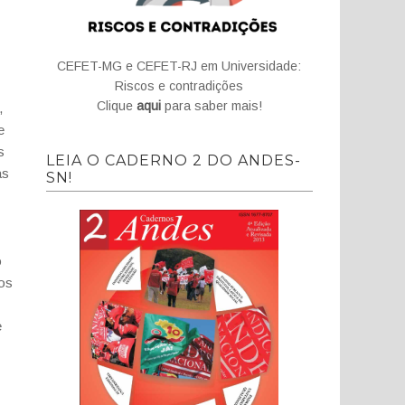
CEFET-MG e CEFET-RJ em Universidade:
Riscos e contradições
Clique
aqui
para saber mais!
,
e
s
LEIA O CADERNO 2 DO ANDES-
as
SN!
o
os
e