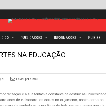
IDICO
PUBLICAÇÕES
INFORMAÇÕES
FILIE-SE
ORTES NA EDUCAÇÃO
le+
Enviar por e-mail
emocratização é a sua
tentativa constante de destruir as universidad
atro anos de Bolsonaro, os cortes no orçamento, assim como os
strativo(a)s
simbolizam
a
essência
do
bolsonarismo e sua agenda