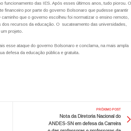
eno funcionamento das IES. Após esses últimos anos, tudo piorou. 
te
financeiro
por
parte
do
governo
Bolsonaro que pudesse garantir
O
caminho que o governo escolheu foi normatizar o ensino remoto,
tes dos recursos da educação. O sucateamento das
universidades,
 um projeto.
ais esse ataque do
governo Bolsonaro e conclama, na mais ampla
ua defesa da educação pública e gratuita.
PRÓXIMO POST
Nota da Diretoria Nacional do
ANDES-SN em defesa da Carreira
e das professoras e professores da