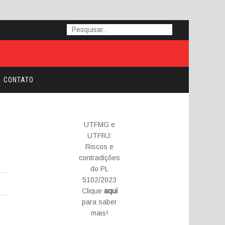
CONTATO
UTFMG e
UTFRJ:
Riscos e
contradições
do PL
5102/2023
Clique
aqui
para saber
mais!