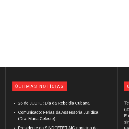
ÚLTIMAS NOTÍCIAS
26 de JULHO: Dia da Rebeldia Cubana
Te
(3
Comunicado: Férias da Assessoria Jurídica
E-
(Dra. Maria Celeste)
si
Presidente do SINDCEFET-MG participa da
En