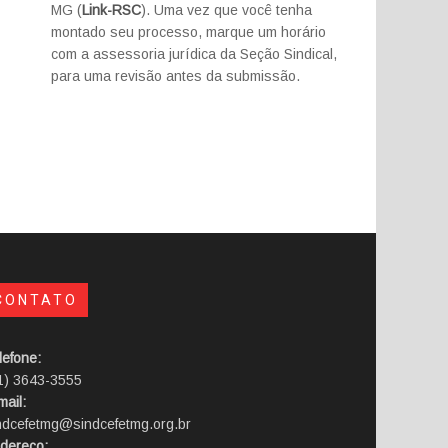
MG (
Link-RSC
). Uma vez que você tenha
montado seu processo, marque um horário
com a assessoria jurídica da Seção Sindical,
para uma revisão antes da submissão.
CONTATO
lefone:
1) 3643-3555
mail:
ndcefetmg@sindcefetmg.org.br
dereço: