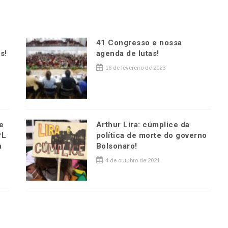
41 Congresso e nossa
s!
agenda de lutas!
16 de fevereiro de 2023
e
Arthur Lira: cúmplice da
PL
política de morte do governo
a
Bolsonaro!
4 de outubro de 2021