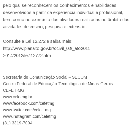
pelo qual se reconhecem os conhecimentos e habilidades
desenvolvidos a partir da experiência individual e profissional,
bem como no exercício das atividades realizadas no âmbito das
atividades de ensino, pesquisa e extensão.
Consulte a Lei 12.272 e saiba mais:
http://www.planalto.gov.br/ccivil_03/_ato2011-
2014/2012/lei/l12772.htm
—
Secretaria de Comunicação Social – SECOM
Centro Federal de Educação Tecnológica de Minas Gerais –
CEFET-MG
www.cefetmg.br
www.facebook.com/cefetmg
www.twitter.com/cefet_mg
www.instagram.com/cefetmg
(31) 3319-7004
—