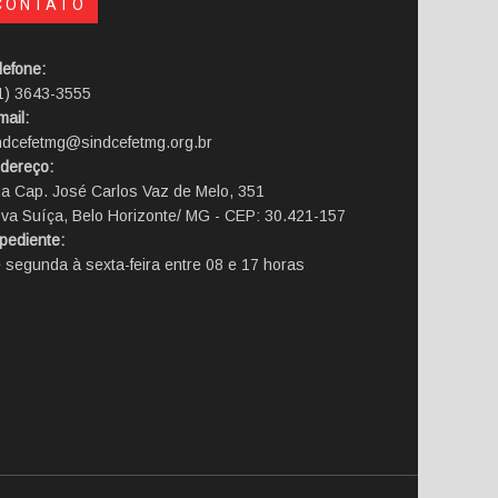
CONTATO
lefone:
1) 3643-3555
mail:
ndcefetmg@sindcefetmg.org.br
dereço:
a Cap. José Carlos Vaz de Melo, 351
va Suíça, Belo Horizonte/ MG - CEP: 30.421-157
pediente:
 segunda à sexta-feira entre 08 e 17 horas