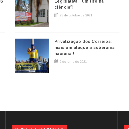
OS
Legislativa, “um tiro na
ciência”!
25 de outubro de 2021
Privatização dos Correios:
mais um ataque à soberania
nacional!
9 de julho de 2021