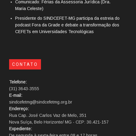
Comunicado: Férias da Assessoria Jurídica (Dra.
Maria Celeste)
Presidente do SINDCEFET-MG participa da estreia do
podcast Fora da Grade e debate a transformação dos
CEFETs em Universidades Tecnológicas
CONTATO
Telefone:
(31) 3643-3555
E-mail:
sindcefetmg@sindcefetmg.org.br
Endereço:
Rua Cap. José Carlos Vaz de Melo, 351
Nova Suíça, Belo Horizonte/ MG - CEP: 30.421-157
Expediente:
De segunda à sexta-feira entre 08 e 17 horas