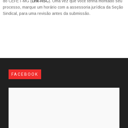
do CEFET-MG (
Link-RSC
). Uma vez que você tenha montado seu
processo, marque um horário com a assessoria jurídica da Seção
Sindical, para uma revisão antes da submissão.
FACEBOOK