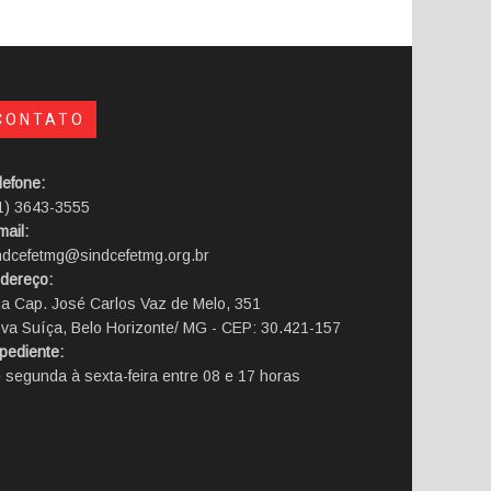
CONTATO
lefone:
1) 3643-3555
mail:
ndcefetmg@sindcefetmg.org.br
dereço:
a Cap. José Carlos Vaz de Melo, 351
va Suíça, Belo Horizonte/ MG - CEP: 30.421-157
pediente:
 segunda à sexta-feira entre 08 e 17 horas