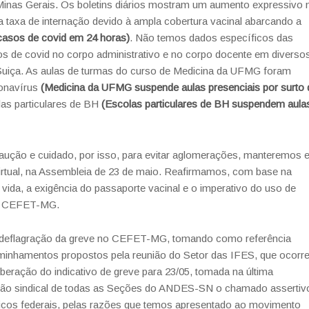
Minas Gerais
.
Os boletins diários mostram um aumento expressivo 
taxa de internação devido à ampla cobertura vacinal abarcando a
 casos de covid em 24 horas)
. Não temos dados específicos das
os de covid no corpo administrativo e no corpo docente em diverso
uiça. As aulas de turmas do curso de Medicina da UFMG foram
ronavírus
(Medicina da UFMG suspende aulas presenciais por surto 
as particulares de BH
(Escolas particulares de BH suspendem aula
aução e cuidado, por isso, para evitar aglomerações, manteremos 
virtual, na Assembleia de 23 de maio. Reafirmamos, com base na
vida, a exigência do passaporte vacinal e o imperativo do uso de
do CEFET-MG.
 a deflagração da greve no CEFET-MG, tomando como referência
minhamentos propostos pela reunião do Setor das IFES, que ocorre
iberação do indicativo de greve para 23/05, tomada na última
eção sindical de todas as Seções do ANDES-SN o chamado assertiv
blicos federais, pelas razões que temos apresentado ao movimento