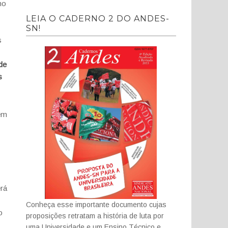
no
LEIA O CADERNO 2 DO ANDES-
SN!
s
de
s
em
rá
Conheça esse importante documento cujas
o
proposições retratam a história de luta por
uma Universidade e um Ensino Técnico e