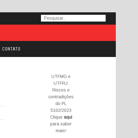
CONTATO
UTFMG e
UTFRJ:
Riscos e
contradições
do PL
5102/2023
Clique
aqui
para saber
mais!