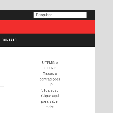
CONTATO
UTFMG e
UTFRJ:
Riscos e
contradições
do PL
5102/2023
Clique
aqui
para saber
mais!