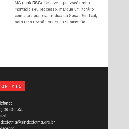
MG (
Link-RSC
). Uma vez que você tenha
montado seu processo, marque um horário
com a assessoria jurídica da Seção Sindical,
para uma revisão antes da submissão.
CONTATO
lefone:
1) 3643-3555
mail:
ndcefetmg@sindcefetmg.org.br
dereço: