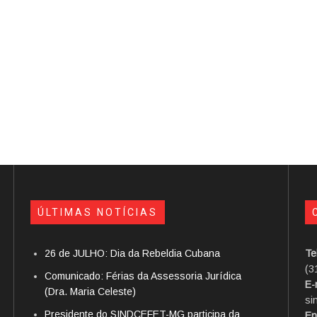
ÚLTIMAS NOTÍCIAS
26 de JULHO: Dia da Rebeldia Cubana
Te
(3
Comunicado: Férias da Assessoria Jurídica
E-
(Dra. Maria Celeste)
si
Presidente do SINDCEFET-MG participa da
En