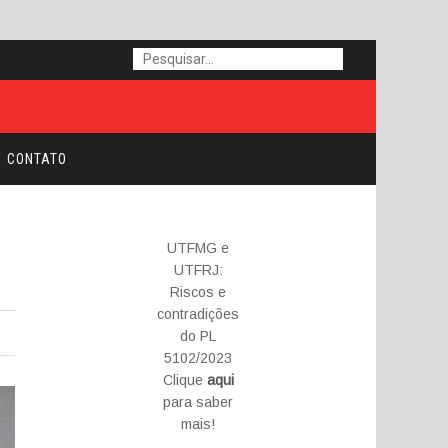
CONTATO
UTFMG e
UTFRJ:
Riscos e
contradições
do PL
5102/2023
Clique
aqui
para saber
mais!