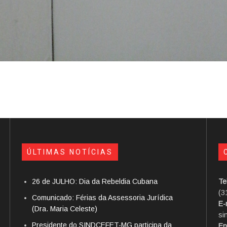
ÚLTIMAS NOTÍCIAS
26 de JULHO: Dia da Rebeldia Cubana
Te
(3
Comunicado: Férias da Assessoria Jurídica
E-
(Dra. Maria Celeste)
si
Presidente do SINDCEFET-MG participa da
En