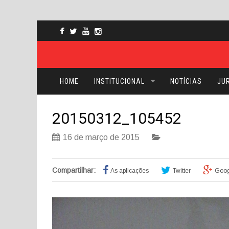
HOME
INSTITUCIONAL
NOTÍCIAS
JUR
20150312_105452
16 de março de 2015
Compartilhar:
As aplicações
Twitter
Goog