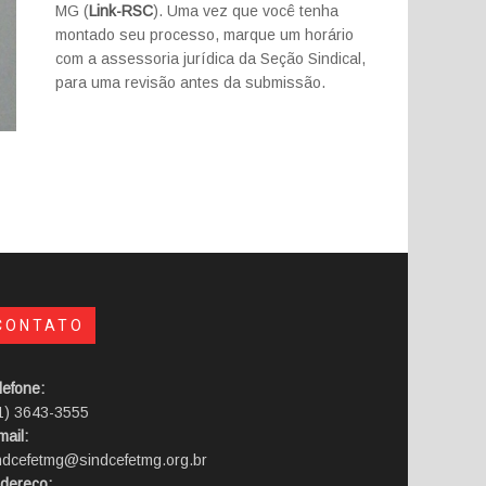
MG (
Link-RSC
). Uma vez que você tenha
montado seu processo, marque um horário
com a assessoria jurídica da Seção Sindical,
para uma revisão antes da submissão.
CONTATO
lefone:
1) 3643-3555
mail:
ndcefetmg@sindcefetmg.org.br
dereço: