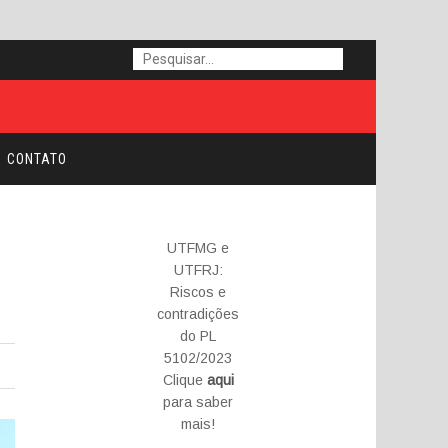
CONTATO
UTFMG e
UTFRJ:
Riscos e
contradições
do PL
5102/2023
Clique
aqui
para saber
mais!