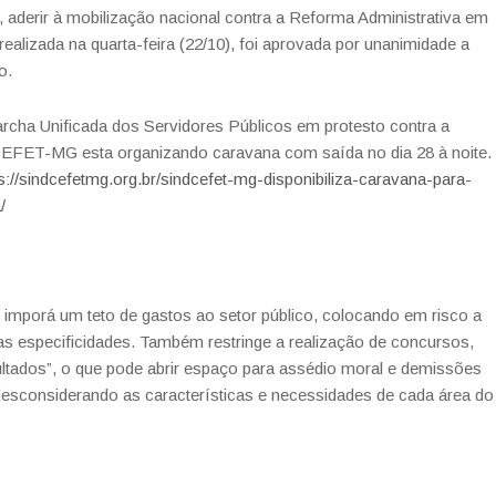
derir à mobilização nacional contra a Reforma Administrativa em
alizada na quarta-feira (22/10), foi aprovada por unanimidade a
o.
rcha Unificada dos Servidores Públicos em protesto contra a
CEFET-MG esta organizando caravana com saída no dia 28 à noite.
s://sindcefetmg.org.br/sindcefet-mg-disponibiliza-caravana-para-
/
 imporá um teto de gastos ao setor público, colocando em risco a
uas especificidades. Também restringe a realização de concursos,
resultados”, o que pode abrir espaço para assédio moral e demissões
sconsiderando as características e necessidades de cada área do