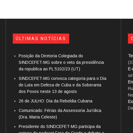
ÚLTIMAS NOTÍCIAS
Posição da Diretoria Colegiada do
Te
SINDCEFET-MG sobre o veto da presidência
(3
da republica ao PL 5102/23 (UT)
E-
si
SINDCEFET-MG convoca categoria para o Dia
En
de Luta em Defesa de Cuba e da Soberania
Ru
dos Povos neste 13 de agosto
No
26 de JULHO: Dia da Rebeldia Cubana
Ex
De
Comunicado: Férias da Assessoria Jurídica
(Dra. Maria Celeste)
Presidente do SINDCEFET-MG participa da
estreia do podcast Fora da Grade e debate a