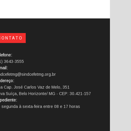
CONTATO
lefone:
1) 3643-3555
mail:
ndcefetmg@sindcefetmg.org.br
dereço:
a Cap. José Carlos Vaz de Melo, 351
va Suíça, Belo Horizonte/ MG - CEP: 30.421-157
pediente:
 segunda à sexta-feira entre 08 e 17 horas