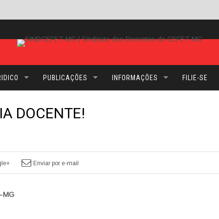
IDICO
PUBLICAÇÕES
INFORMAÇÕES
FILIE-SE
IA DOCENTE!
le+
Enviar por e-mail
ET-MG