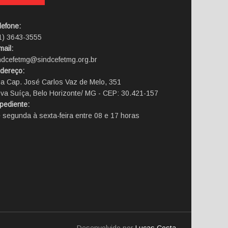
lefone:
1) 3643-3555
mail:
ndcefetmg@sindcefetmg.org.br
dereço:
a Cap. José Carlos Vaz de Melo, 351
va Suíça, Belo Horizonte/ MG - CEP: 30.421-157
pediente:
 segunda à sexta-feira entre 08 e 17 horas
Desenvolvido por
Lucas Costa