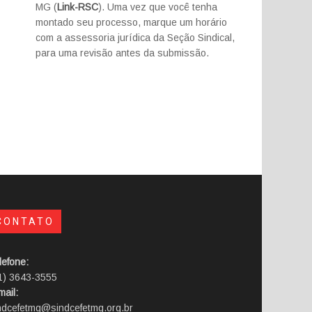
MG (
Link-RSC
). Uma vez que você tenha
montado seu processo, marque um horário
com a assessoria jurídica da Seção Sindical,
para uma revisão antes da submissão.
CONTATO
lefone:
1) 3643-3555
mail:
ndcefetmg@sindcefetmg.org.br