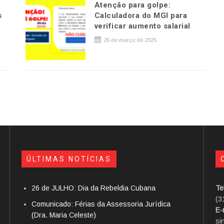
Atenção para golpe:
s
Calculadora do MGI para
verificar aumento salarial
26 de março de 2025
ÚLTIMAS NOTÍCIAS
26 de JULHO: Dia da Rebeldia Cubana
Te
(3
Comunicado: Férias da Assessoria Jurídica
E-
(Dra. Maria Celeste)
si