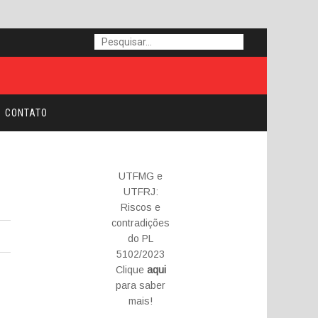
CONTATO
UTFMG e
UTFRJ:
Riscos e
contradições
do PL
5102/2023
Clique
aqui
para saber
mais!