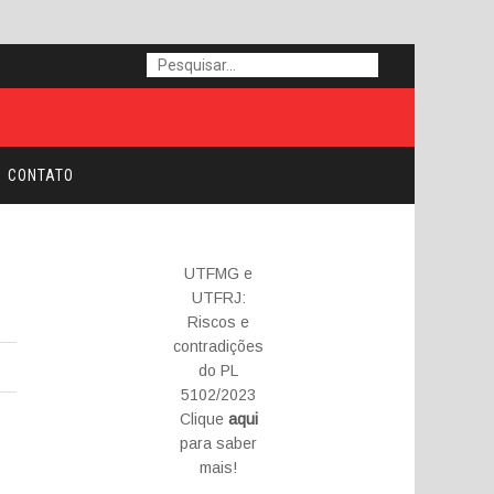
CONTATO
UTFMG e
UTFRJ:
Riscos e
contradições
do PL
5102/2023
Clique
aqui
para saber
mais!