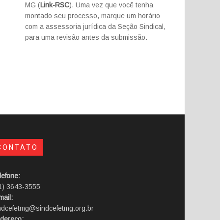
MG (
Link-RSC
). Uma vez que você tenha
montado seu processo, marque um horário
com a assessoria jurídica da Seção Sindical,
para uma revisão antes da submissão.
CONTATO
lefone:
1) 3643-3555
mail:
ndcefetmg@sindcefetmg.org.br
dereço: