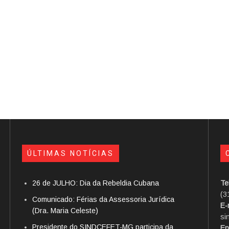
ÚLTIMAS NOTÍCIAS
26 de JULHO: Dia da Rebeldia Cubana
Te
(3
Comunicado: Férias da Assessoria Jurídica
E-
(Dra. Maria Celeste)
si
Presidente do SINDCEFET-MG participa da
En