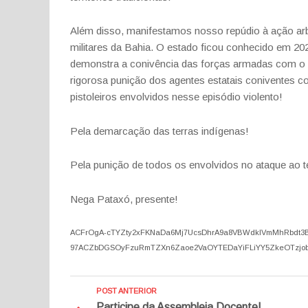
Além disso, manifestamos nosso repúdio à ação arb
militares da Bahia. O estado ficou conhecido em 2023 
demonstra a conivência das forças armadas com o p
rigorosa punição dos agentes estatais coniventes 
pistoleiros envolvidos nesse episódio violento!
Pela demarcação das terras indígenas!
Pela punição de todos os envolvidos no ataque ao t
Nega Pataxó, presente!
ACFrOgA-cTYZty2xFKNaDa6Mj7UcsDhrA9a8VBWdkIVmMhRbdt3BH
97ACZbDGSOyFzuRmTZXn6Zaoe2VaOYTEDaYiFLiYY5ZkeOTzjob
POST ANTERIOR
Participe da Assembleia Docente!