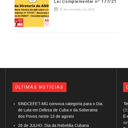
Lei Complementar nº 177/21
25 de novembro de 2022
ÚLTIMAS NOTÍCIAS
SINDCEFET-MG convoca categoria para o Dia
Te
de Luta em Defesa de Cuba e da Soberania
(3
dos Povos neste 13 de agosto
E-
si
26 de JULHO: Dia da Rebeldia Cubana