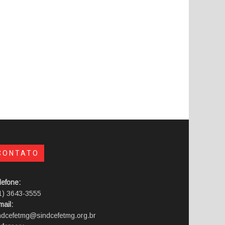
CONTATO
lefone:
1) 3643-3555
mail:
ndcefetmg@sindcefetmg.org.br