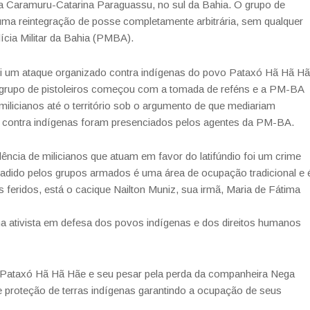
na Caramuru-Catarina Paraguassu, no sul da Bahia. O grupo de
 uma reintegração de posse completamente arbitrária, sem qualquer
ícia Militar da Bahia (PMBA).
foi um ataque organizado contra indígenas do povo Pataxó Hã Hã Hã
 grupo de pistoleiros começou com a tomada de reféns e a PM-BA
 milicianos até o território sob o argumento de que mediariam
 contra indígenas foram presenciados pelos agentes da PM-BA.
ência de milicianos que atuam em favor do latifúndio foi um crime
nvadido pelos grupos armados é uma área de ocupação tradicional e 
 feridos, está o cacique Nailton Muniz, sua irmã, Maria de Fátima
ma ativista em defesa dos povos indígenas e dos direitos humanos
Pataxó Hã Hã Hãe e seu pesar pela perda da companheira Nega
 proteção de terras indígenas garantindo a ocupação de seus