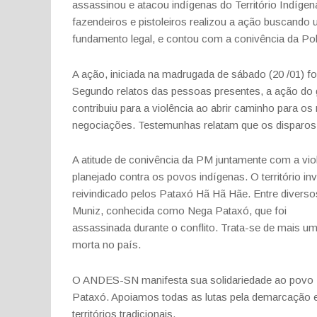
assassinou e atacou indígenas do Território Indíge
fazendeiros e pistoleiros realizou a ação buscando
fundamento legal, e contou com a conivência da Pol
A ação, iniciada na madrugada de sábado (20 /01) 
Segundo relatos das pessoas presentes, a ação do
contribuiu para a violência ao abrir caminho para os
negociações. Testemunhas relatam que os disparos
A atitude de conivência da PM juntamente com a viol
planejado contra os povos indígenas. O território i
reivindicado pelos Pataxó Hã Hã Hãe. Entre diversos
Muniz, conhecida como Nega Pataxó, que foi
assassinada durante o conflito. Trata-se de mais u
morta no país.
O ANDES-SN manifesta sua solidariedade ao povo 
Pataxó. Apoiamos todas as lutas pela demarcação e
territórios tradicionais.