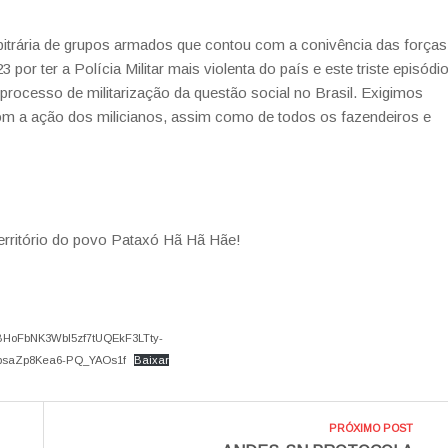
itrária de grupos armados que contou com a conivência das forças
por ter a Polícia Militar mais violenta do país e este triste episódi
rocesso de militarização da questão social no Brasil. Exigimos
com a ação dos milicianos, assim como de todos os fazendeiros e
erritório do povo Pataxó Hã Hã Hãe!
oFbNK3Wbl5zf7tUQEkF3LTty-
saZp8Kea6-PQ_YAOs1f
Baixar
PRÓXIMO POST