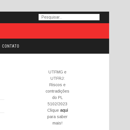
CONTATO
UTFMG e
UTFRJ:
Riscos e
contradições
do PL
5102/2023
Clique
aqui
para saber
mais!