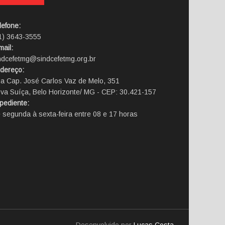
lefone:
1) 3643-3555
mail:
ndcefetmg@sindcefetmg.org.br
dereço:
a Cap. José Carlos Vaz de Melo, 351
va Suíça, Belo Horizonte/ MG - CEP: 30.421-157
pediente:
 segunda à sexta-feira entre 08 e 17 horas
Desenvolvido por
Lucas Costa