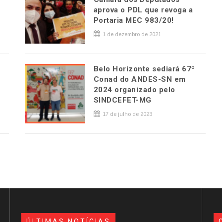
aprova o PDL que revoga a
Portaria MEC 983/20!
1 de dezembro de 2021
Belo Horizonte sediará 67º
Conad do ANDES-SN em
2024 organizado pelo
SINDCEFET-MG
17 de julho de 2023
ÚLTIMAS NOTÍCIAS