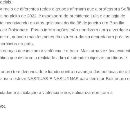
ociais.
r meio de diferentes redes e grupos afirmam que a professora Sofi
a no pleito de 2022, é assessora do presidente Lula e que agiu de
 incentivando os atos golpistas do dia 08 de janeiro em Brasília,
a)s de Bolsonaro. Essas informações, não condizem com a verdade 
neiro, quando manifestantes da extrema-direita depredaram prédios
ocráticos no país.
eaças que incitam à violência e o ódio. Mais uma vez fica eviden
ática que distorce a realidade a fim de atender objetivos políticos e
aro tem denunciado e lutado contra o avanço das políticas de ód
e por isso esteve NASRUAS E NAS URNAS para derrotar Bolsonaro e
dadas e à incitação à violência e nos solidarizamos com a
WS.