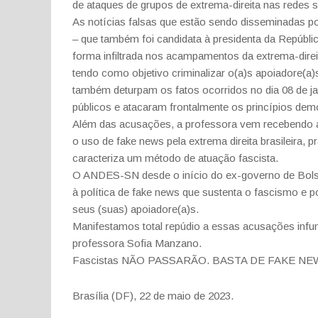
de ataques de grupos de extrema-direita nas redes s
As notícias falsas que estão sendo disseminadas po
– que também foi candidata à presidenta da Repúblic
forma infiltrada nos acampamentos da extrema-direita
tendo como objetivo criminalizar o(a)s apoiadore(
também deturpam os fatos ocorridos no dia 08 de ja
públicos e atacaram frontalmente os princípios dem
Além das acusações, a professora vem recebendo am
o uso de fake news pela extrema direita brasileira, pr
caracteriza um método de atuação fascista.
O ANDES-SN desde o início do ex-governo de Bolson
à política de fake news que sustenta o fascismo 
seus (suas) apoiadore(a)s.
Manifestamos total repúdio a essas acusações infun
professora Sofia Manzano.
Fascistas NÃO PASSARÃO. BASTA DE FAKE NE
Brasília (DF), 22 de maio de 2023.