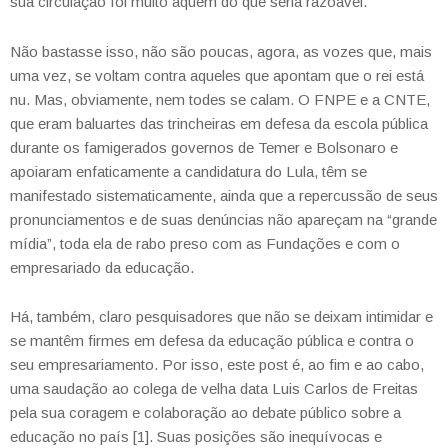
sua circulação foi muito aquém do que seria razoável.
Não bastasse isso, não são poucas, agora, as vozes que, mais
uma vez, se voltam contra aqueles que apontam que o rei está
nu. Mas, obviamente, nem todes se calam. O FNPE e a CNTE,
que eram baluartes das trincheiras em defesa da escola pública
durante os famigerados governos de Temer e Bolsonaro e
apoiaram enfaticamente a candidatura do Lula, têm se
manifestado sistematicamente, ainda que a repercussão de seus
pronunciamentos e de suas denúncias não apareçam na “grande
mídia”, toda ela de rabo preso com as Fundações e com o
empresariado da educação.
Há, também, claro pesquisadores que não se deixam intimidar e
se mantêm firmes em defesa da educação pública e contra o
seu empresariamento. Por isso, este post é, ao fim e ao cabo,
uma saudação ao colega de velha data Luis Carlos de Freitas
pela sua coragem e colaboração ao debate público sobre a
educação no país [1]. Suas posições são inequívocas e