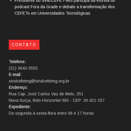
Presidente do SINDCEFET-MG participa da estreia do
podcast Fora da Grade e debate a transformação dos
CEFETs em Universidades Tecnológicas
CONTATO
Telefone:
(31) 3643-3555
E-mail:
sindcefetmg@sindcefetmg.org.br
Endereço:
Rua Cap. José Carlos Vaz de Melo, 351
Nova Suíça, Belo Horizonte/ MG - CEP: 30.421-157
Expediente:
De segunda à sexta-feira entre 08 e 17 horas