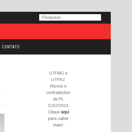
CONTATO
UTFMG e
UTFRJ:
Riscos e
contradições
do PL
5102/2023
Clique
aqui
para saber
mais!