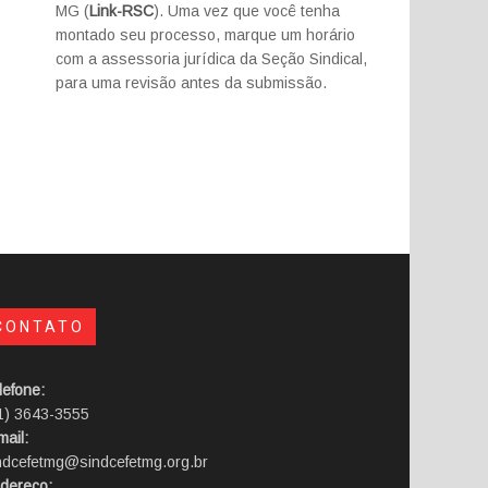
MG (
Link-RSC
). Uma vez que você tenha
montado seu processo, marque um horário
com a assessoria jurídica da Seção Sindical,
para uma revisão antes da submissão.
CONTATO
lefone:
1) 3643-3555
mail:
ndcefetmg@sindcefetmg.org.br
dereço: