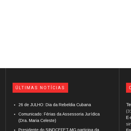
ÚLTIMAS NOTÍCIAS
26 de JULHO: Dia da Rebeldia Cubana
Te
(3
Comunicado: Férias da Assessoria Jurídica
E-
(Dra. Maria Celeste)
si
Presidente do SINDCEFET-MG participa da
En