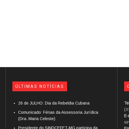
ÚLTIMAS NOTÍCIAS
26 de JULHO: Dia da Rebeldia Cubana
Te
(3
Comunicado: Férias da Assessoria Jurídica
E-
(Dra. Maria Celeste)
si
Presidente do SINDCEFET-MG participa da
En