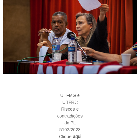
UTFMG e
UTFRJ:
Riscos e
contradições
do PL
5102/2023
Clique
aqui