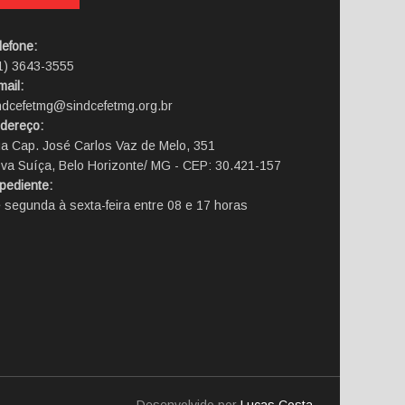
lefone:
1) 3643-3555
mail:
ndcefetmg@sindcefetmg.org.br
dereço:
a Cap. José Carlos Vaz de Melo, 351
va Suíça, Belo Horizonte/ MG - CEP: 30.421-157
pediente:
 segunda à sexta-feira entre 08 e 17 horas
Desenvolvido por
Lucas Costa