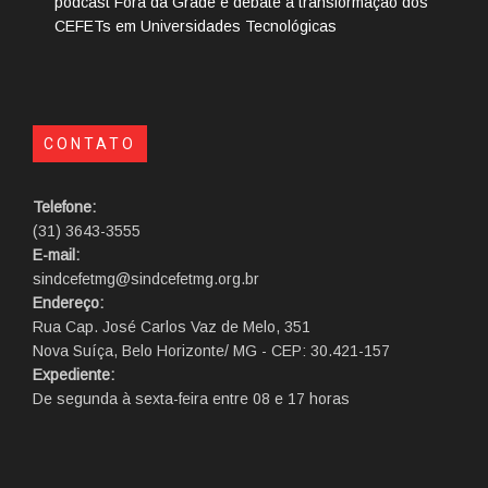
podcast Fora da Grade e debate a transformação dos
CEFETs em Universidades Tecnológicas
CONTATO
Telefone:
(31) 3643-3555
E-mail:
sindcefetmg@sindcefetmg.org.br
Endereço:
Rua Cap. José Carlos Vaz de Melo, 351
Nova Suíça, Belo Horizonte/ MG - CEP: 30.421-157
Expediente:
De segunda à sexta-feira entre 08 e 17 horas