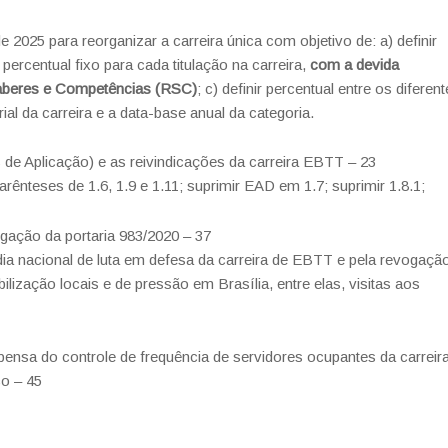
2025 para reorganizar a carreira única com objetivo de: a) definir
r percentual fixo para cada titulação na carreira,
com a devida
Saberes e Competências (RSC)
; c) definir percentual entre os diferen
rial da carreira e a data-base anual da categoria.
e Aplicação) e as reivindicações da carreira EBTT – 23
parênteses de 1.6, 1.9 e 1.11; suprimir EAD em 1.7; suprimir 1.8.1;
ogação da portaria 983/2020 – 37
dia nacional de luta em defesa da carreira de EBTT e pela revogaçã
lização locais e de pressão em Brasília, entre elas, visitas aos
pensa do controle de frequência de servidores ocupantes da carreir
co – 45