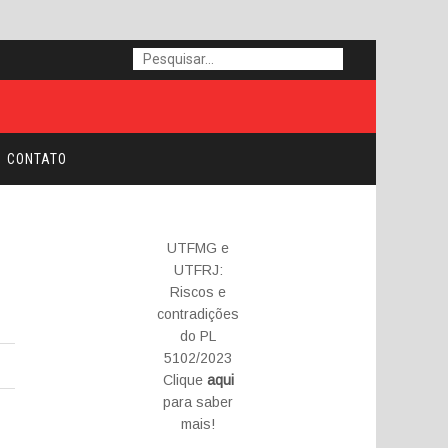
CONTATO
UTFMG e
UTFRJ:
Riscos e
contradições
do PL
5102/2023
Clique
aqui
para saber
mais!