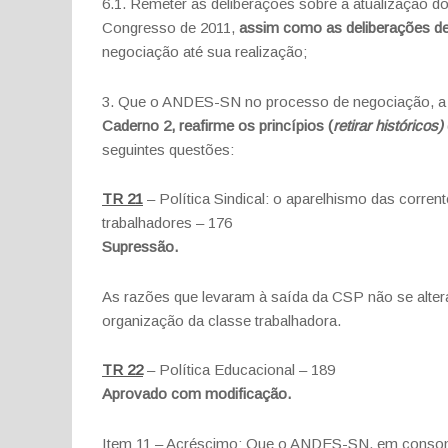
6.1. Remeter as deliberações sobre a atualização do
Congresso de 2011,
assim como as deliberações d
negociação até sua realização;
3. Que o ANDES-SN no processo de negociação, a p
Caderno 2, reafirme os princípios (
retirar históricos)
seguintes questões:
TR 21
– Política Sindical: o aparelhismo das corren
trabalhadores – 176
Supressão.
As razões que levaram à saída da CSP não se alter
organização da classe trabalhadora.
TR 22
– Política Educacional – 189
Aprovado com modificação.
Item 11 – Acréscimo: Que o ANDES-SN, em consonân