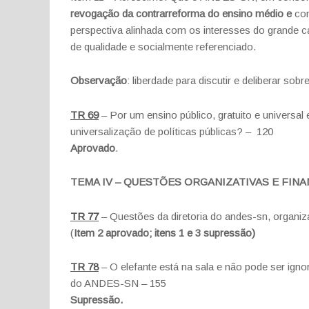
revogação da contrarreforma do ensino médio e
con
perspectiva alinhada com os interesses do grande ca
de qualidade e socialmente referenciado.
Observação
: liberdade para discutir e deliberar sobr
TR 69
– Por um ensino público, gratuito e universa
universalização de políticas públicas? – 120
Aprovado
.
TEMA IV – QUESTÕES ORGANIZATIVAS E FIN
TR 77
– Questões da diretoria do andes-sn, organizaç
(
Item 2 aprovado; itens 1 e 3 supressão)
TR 7
8
– O elefante está na sala e não pode ser igno
do ANDES-SN – 155
Supressão.