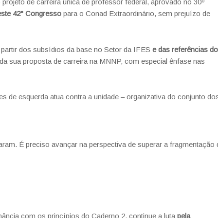
 projeto de carreira única de professor federal, aprovado no 30º
este 42° Congresso
para o Conad Extraordinário, sem prejuízo de
artir dos subsídios da base no Setor da IFES
e das referências do
da sua proposta de carreira na MNNP, com especial ênfase nas
tes de esquerda atua contra a unidade – organizativa do conjunto do
aram. É preciso avançar na perspectiva de superar a fragmentação 
cia com os princípios do Caderno 2, continue a luta
pela