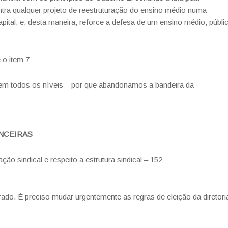
tra qualquer projeto de reestruturação do ensino médio numa
pital, e, desta maneira, reforce a defesa de um ensino médio, públi
e o item 7
l em todos os níveis – por que abandonamos a bandeira da
ANCEIRAS
ão sindical e respeito a estrutura sindical – 152
rado. É preciso mudar urgentemente as regras de eleição da diretori