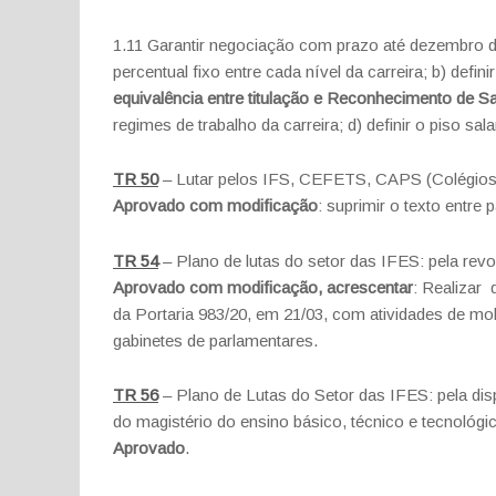
1.11 Garantir negociação com prazo até dezembro de 
percentual fixo entre cada nível da carreira; b) defini
equivalência entre titulação e Reconhecimento de 
regimes de trabalho da carreira; d) definir o piso sala
TR 50
– Lutar pelos IFS, CEFETS, CAPS (Colégios d
Aprovado com modificação
: suprimir o texto entre 
TR 54
– Plano de lutas do setor das IFES: pela rev
Aprovado com modificação, acrescentar
: Realizar 
da Portaria 983/20, em 21/03, com atividades de mobi
gabinetes de parlamentares.
TR 56
– Plano de Lutas do Setor das IFES: pela dis
do magistério do ensino básico, técnico e tecnológi
Aprovado
.