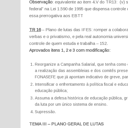
Observação
: equivalente ao item 4.V do TR13: (v) 
federal” na Lei 1.590 de 1995 que dispensa controle
essa prerrogativa aos EBTT
TR 16
– Plano de lutas das IFES: romper a colabora
verbas e o privatismo, e pela real autonomia univers
controle de quem estuda e trabalha – 152.
Aprovados itens 1, 2 e 3 com modificação:
Reorganize a Campanha Salarial, que tenha como ob
a realização das assembleias e dos comitês prese
FONASEFE que já apontam indicativo de greve, para
Intensificar o enfrentamento à política fiscal e ed
educação pública;
Assuma a defesa histórica de educação pública, grat
da luta por um único sistema de ensino.
Supressão.
TEMA III – PLANO GERAL DE LUTAS