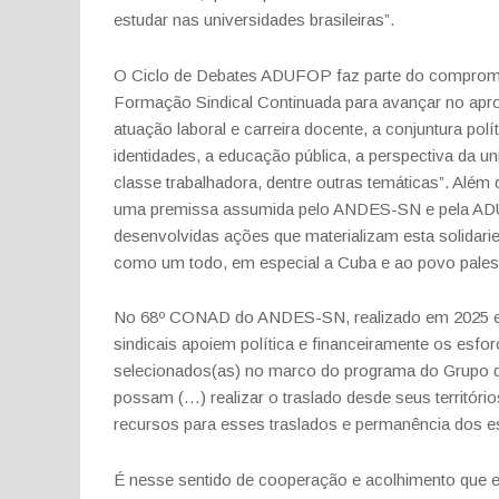
estudar nas universidades brasileiras”.
O Ciclo de Debates ADUFOP faz parte do compromisso
Formação Sindical Continuada para avançar no apr
atuação laboral e carreira docente, a conjuntura polí
identidades, a educação pública, a perspectiva da u
classe trabalhadora, dentre outras temáticas”. Além
uma premissa assumida pelo ANDES-SN e pela ADUF
desenvolvidas ações que materializam esta solidari
como um todo, em especial a Cuba e ao povo pales
No 68º CONAD do ANDES-SN, realizado em 2025 e
sindicais apoiem política e financeiramente os esfor
selecionados(as) no marco do programa do Grupo d
possam (…) realizar o traslado desde seus território
recursos para esses traslados e permanência dos es
É nesse sentido de cooperação e acolhimento que es