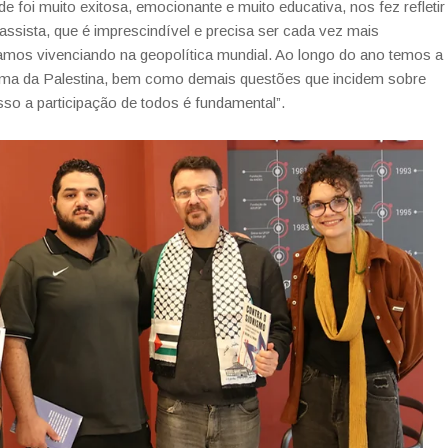
ade foi muito exitosa, emocionante e muito educativa, nos fez refletir
classista, que é imprescindível e precisa ser cada vez mais
tamos vivenciando na geopolítica mundial. Ao longo do ano temos a
 tema da Palestina, bem como demais questões que incidem sobre
sso a participação de todos é fundamental”.