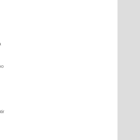
a
bo
tir