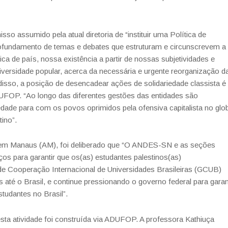
 assumido pela atual diretoria de “instituir uma Política de
ofundamento de temas e debates que estruturam e circunscrevem a
tica de país, nossa existência a partir de nossas subjetividades e
niversidade popular, acerca da necessária e urgente reorganização d
 disso, a posição de desencadear ações de solidariedade classista é
OP. “Ao longo das diferentes gestões das entidades são
edade para com os povos oprimidos pela ofensiva capitalista no glo
tino”.
m Manaus (AM), foi deliberado que “O ANDES-SN e as seções
ços para garantir que os(as) estudantes palestinos(as)
e Cooperação Internacional de Universidades Brasileiras (GCUB)
s até o Brasil, e continue pressionando o governo federal para garan
tudantes no Brasil”.
ta atividade foi construída via ADUFOP. A professora Kathiuça