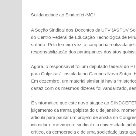
Solidariedade ao Sindcefet-MG!
A Seção Sindical dos Docentes da UFV (ASPUV Seção
do Centro Federal de Educação Tecnológica de Mi
sofrido. Pela terceira vez, a campanha realizada
responsabilização dos participantes dos atos golpist
Agora, o responsável foi um deputado federal do PL
para Golpistas”, instalada no Campus Nova Suíça. 
Em dezembro, um material similar já havia “misteri
cartaz com os mesmos dizeres foi vandalizado, sen
.
É sintomático que este novo ataque ao SINDCEFET
julgamento da trama golpista do 8 de janeiro, moment
articula para pautar um projeto de anistia no Congr
intimidar o movimento sindical e a universidade pú
crítico, da democracia e de uma sociedade justa que 