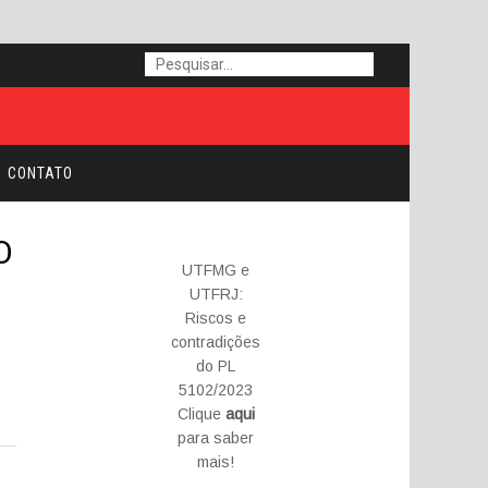
CONTATO
O
UTFMG e
UTFRJ:
Riscos e
contradições
do PL
5102/2023
Clique
aqui
para saber
mais!