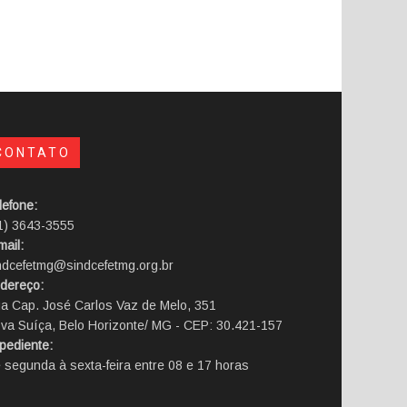
CONTATO
lefone:
1) 3643-3555
mail:
ndcefetmg@sindcefetmg.org.br
dereço:
a Cap. José Carlos Vaz de Melo, 351
va Suíça, Belo Horizonte/ MG - CEP: 30.421-157
pediente:
 segunda à sexta-feira entre 08 e 17 horas