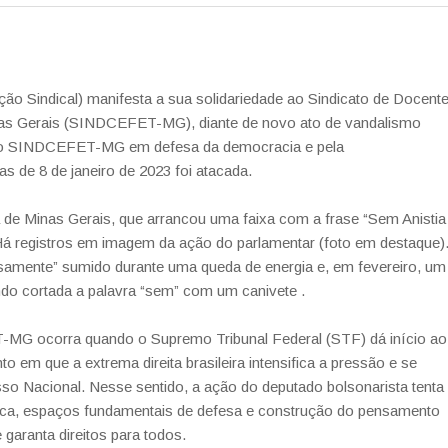
 Sindical) manifesta a sua solidariedade ao Sindicato de Docent
nas Gerais (SINDCEFET-MG), diante de novo ato de vandalismo
 pelo SINDCEFET-MG em defesa da democracia e pela
as de 8 de janeiro de 2023 foi atacada.
 de Minas Gerais, que arrancou uma faixa com a frase “Sem Anistia
Há registros em imagem da ação do parlamentar (foto em destaque)
osamente” sumido durante uma queda de energia e, em fevereiro, um
do cortada a palavra “sem” com um canivete .
-MG ocorra quando o Supremo Tribunal Federal (STF) dá início ao
o em que a extrema direita brasileira intensifica a pressão e se
esso Nacional. Nesse sentido, a ação do deputado bolsonarista tenta
blica, espaços fundamentais de defesa e construção do pensamento
garanta direitos para todos.