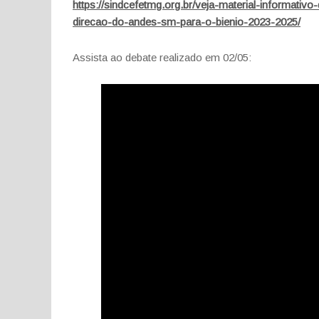
https://sindcefetmg.org.br/veja-material-informati
direcao-do-andes-sm-para-o-bienio-2023-2025/
Assista ao debate realizado em 02/05: