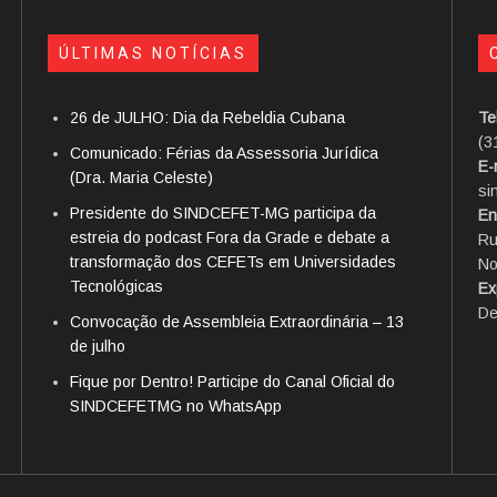
ÚLTIMAS NOTÍCIAS
26 de JULHO: Dia da Rebeldia Cubana
Te
(3
Comunicado: Férias da Assessoria Jurídica
E-
(Dra. Maria Celeste)
si
Presidente do SINDCEFET-MG participa da
En
estreia do podcast Fora da Grade e debate a
Ru
transformação dos CEFETs em Universidades
No
Tecnológicas
Ex
De
Convocação de Assembleia Extraordinária – 13
de julho
Fique por Dentro! Participe do Canal Oficial do
SINDCEFETMG no WhatsApp