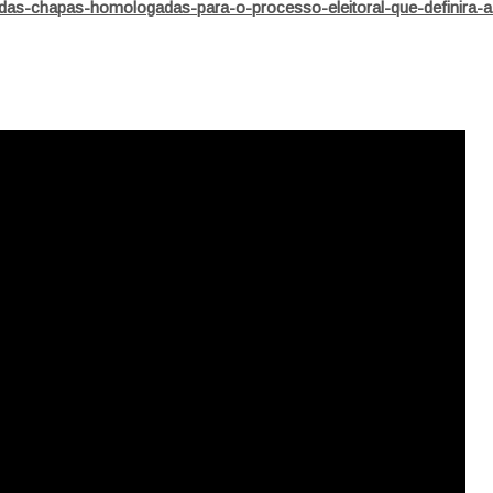
vo-das-chapas-homologadas-para-o-processo-eleitoral-que-definira-a