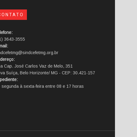
CONTATO
lefone:
1) 3643-3555
mail:
ndcefetmg@sindcefetmg.org.br
dereço:
a Cap. José Carlos Vaz de Melo, 351
va Suíça, Belo Horizonte/ MG - CEP: 30.421-157
pediente:
 segunda à sexta-feira entre 08 e 17 horas