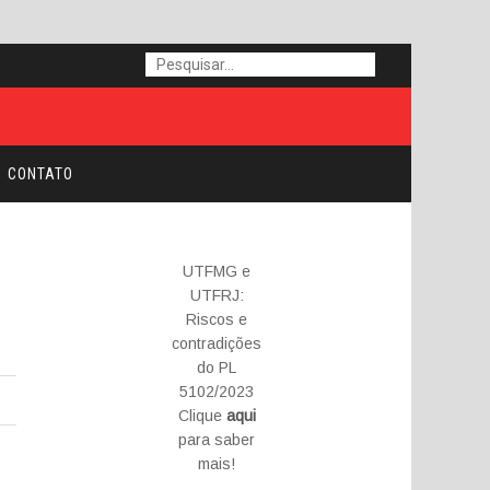
CONTATO
UTFMG e
UTFRJ:
Riscos e
contradições
do PL
5102/2023
Clique
aqui
para saber
mais!