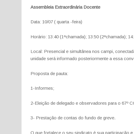
Assembleia Extraordinária Docente
Data: 10/07 ( quarta -feira)
Horário: 13:40 (1ªchamada); 13:50 (2ªchamada); 14
Local: Presencial e simultânea nos campi, conec
unidade será informado posteriormente a essa con
Proposta de pauta:
1-Informes;
2-Eleição de delegado e observadores para o 67º
3- Prestação de contas do fundo de greve.
O que fortalece o seu sindicato é sua participação 