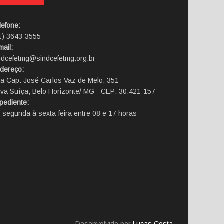
lefone:
1) 3643-3555
mail:
ndcefetmg@sindcefetmg.org.br
dereço:
a Cap. José Carlos Vaz de Melo, 351
va Suíça, Belo Horizonte/ MG - CEP: 30.421-157
pediente:
 segunda à sexta-feira entre 08 e 17 horas
Desenvolvido por
Lucas Costa