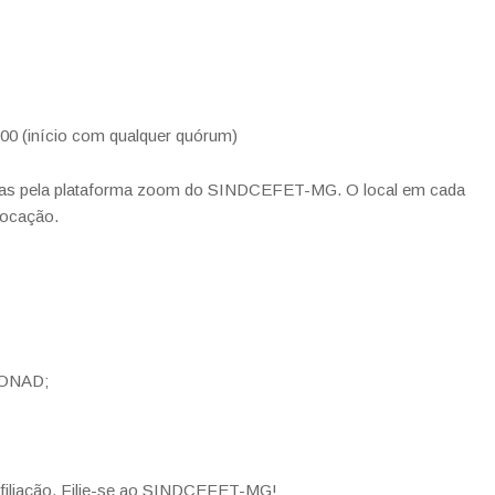
:00 (início com qualquer quórum)
tadas pela plataforma zoom do SINDCEFET-MG. O local em cada
vocação.
 CONAD;
e filiação. Filie-se ao SINDCEFET-MG!