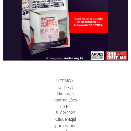
UTFMG e
UTFRJ:
Riscos e
contradições
do PL
5102/2023
Clique
aqui
para saber