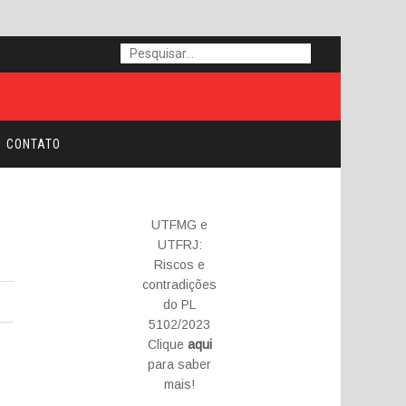
CONTATO
UTFMG e
UTFRJ:
Riscos e
contradições
do PL
5102/2023
Clique
aqui
para saber
mais!