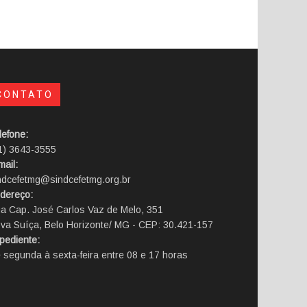
CONTATO
lefone:
1) 3643-3555
mail:
ndcefetmg@sindcefetmg.org.br
dereço:
a Cap. José Carlos Vaz de Melo, 351
va Suíça, Belo Horizonte/ MG - CEP: 30.421-157
pediente:
 segunda à sexta-feira entre 08 e 17 horas