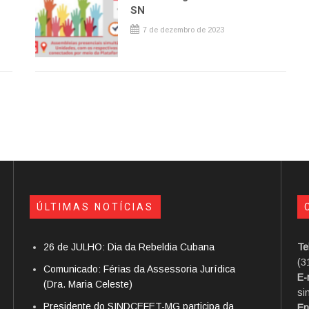
SN
7 de dezembro de 2023
ÚLTIMAS NOTÍCIAS
26 de JULHO: Dia da Rebeldia Cubana
Te
(3
Comunicado: Férias da Assessoria Jurídica
E-
(Dra. Maria Celeste)
si
Presidente do SINDCEFET-MG participa da
En