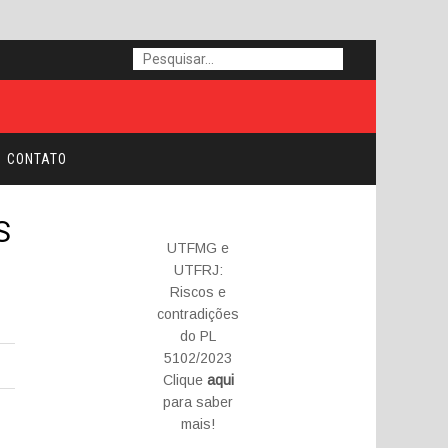
CONTATO
S
UTFMG e
UTFRJ:
Riscos e
contradições
do PL
5102/2023
Clique
aqui
para saber
mais!