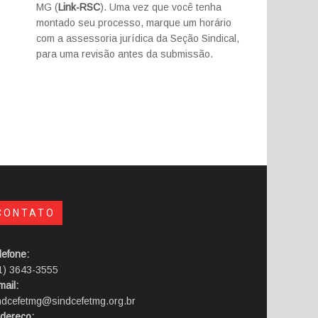
MG (
Link-RSC
). Uma vez que você tenha
montado seu processo, marque um horário
com a assessoria jurídica da Seção Sindical,
para uma revisão antes da submissão.
CONTATO
lefone:
1) 3643-3555
mail:
ndcefetmg@sindcefetmg.org.br
dereço: