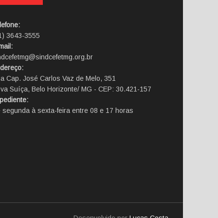
lefone:
1) 3643-3555
mail:
ndcefetmg@sindcefetmg.org.br
dereço:
a Cap. José Carlos Vaz de Melo, 351
va Suíça, Belo Horizonte/ MG - CEP: 30.421-157
pediente:
 segunda à sexta-feira entre 08 e 17 horas
Desenvolvido por
Lucas Costa