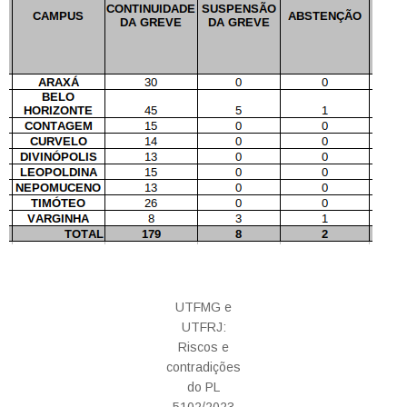
UTFMG e
UTFRJ:
Riscos e
contradições
do PL