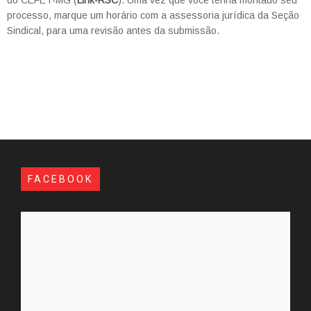
do CEFET-MG (
Link-RSC
). Uma vez que você tenha montado seu
processo, marque um horário com a assessoria jurídica da Seção
Sindical, para uma revisão antes da submissão.
FACEBOOK