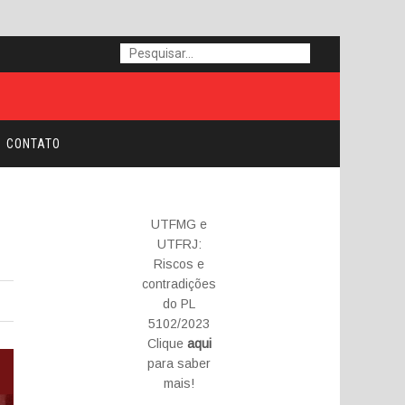
CONTATO
UTFMG e
UTFRJ:
Riscos e
contradições
do PL
5102/2023
Clique
aqui
para saber
mais!