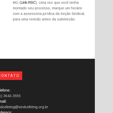
MG (
Link-RSC
). Uma vez que você tenha
montado seu processo, marque um horário
com a assessoria jurídica da Seção Sindical,
para uma revisão antes da submissão.
CONTATO
lefone:
1) 3643-3555
mail:
ndcefetmg@sindcefetmg.org.br
dereço: