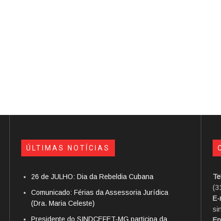
ÚLTIMAS NOTÍCIAS
26 de JULHO: Dia da Rebeldia Cubana
Te
(3
Comunicado: Férias da Assessoria Jurídica
E-
(Dra. Maria Celeste)
si
Presidente do SINDCEFET-MG participa da
En